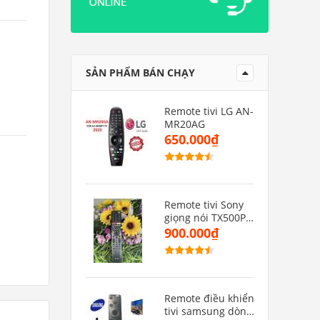
SẢN PHẨM BÁN CHẠY
Remote tivi LG AN-
MR20AG
650.000₫
Remote tivi Sony
giọng nói TX500P(
hàng zin)
900.000₫
Remote điều khiển
tivi samsung dòng