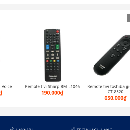
 Voice
Remote tivi Sharp RM-L1046
Remote tivi toshiba g
CT-8520
₫
190.000₫
650.000₫
VỀ HAYA.VN
HỖ TRỢ KHÁCH HÀNG