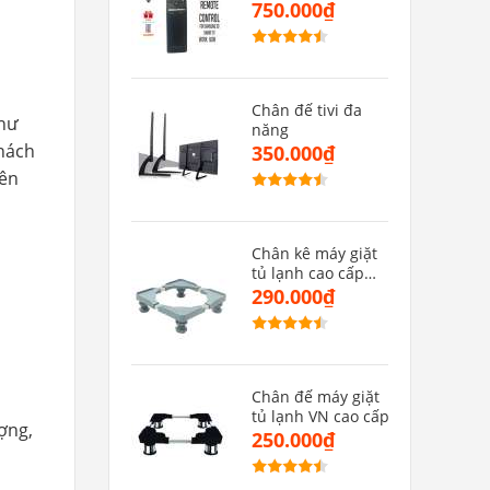
MU(hàng zin)
750.000₫
Chân đế tivi đa
như
năng
hách
350.000₫
yên
Chân kê máy giặt
tủ lạnh cao cấp
CMGMB
290.000₫
Chân đế máy giặt
tủ lạnh VN cao cấp
ợng,
250.000₫