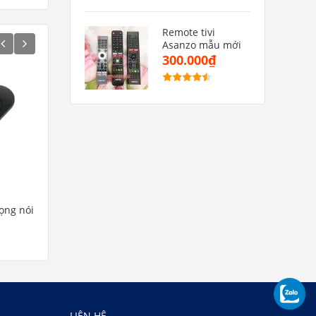
Remote tivi
Asanzo mẫu mới
300.000₫
iọng nói
Remote tivi toshiba CT-90439
Remote tivi Asanzo mẫ
550.000₫
150.000₫
LIÊN HỆ