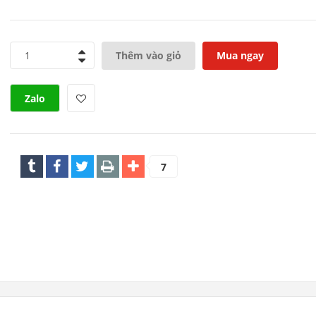
1
Thêm vào giỏ
Mua ngay
Zalo
7