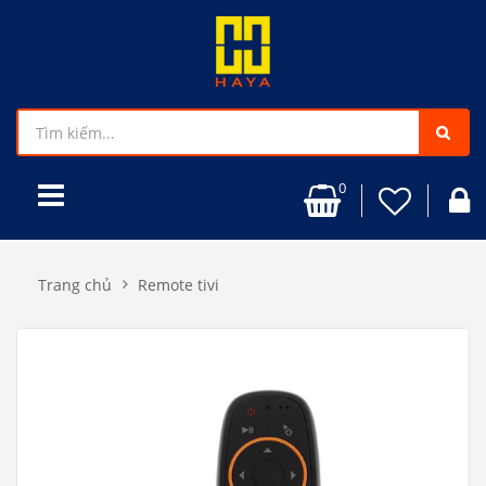
0
Trang chủ
Remote tivi