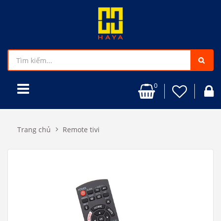
0
Trang chủ
Remote tivi