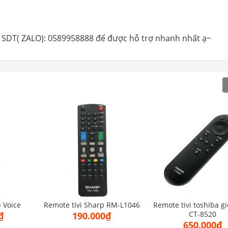
 hệ SDT( ZALO): 0589958888 để được hỗ trợ nhanh nhất ạ~
 Voice
Remote tivi Sharp RM-L1046
Remote tivi toshiba g
CT-8520
₫
190.000₫
650.000₫