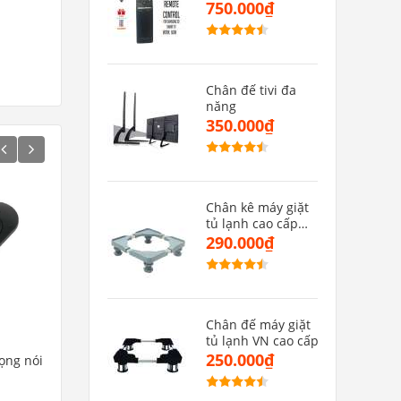
MU(hàng zin)
750.000₫
Chân đế tivi đa
năng
350.000₫
Chân kê máy giặt
tủ lạnh cao cấp
CMGMB
290.000₫
Chân đế máy giặt
tủ lạnh VN cao cấp
250.000₫
iọng nói
Remote tivi toshiba CT-90439
Remote tivi Asanzo mẫ
550.000₫
150.000₫