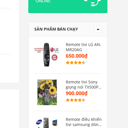
SẢN PHẨM BÁN CHẠY
Remote tivi LG AN-
MR20AG
650.000₫
Remote tivi Sony
giọng nói TX500P(
hàng zin)
900.000₫
Remote điều khiển
tivi samsung dòng