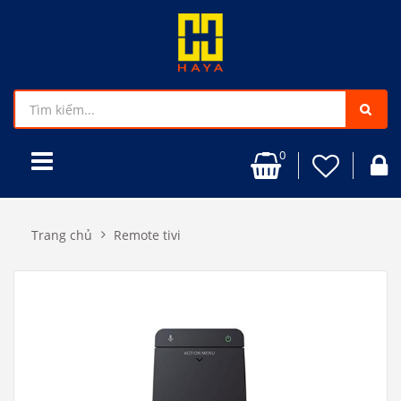
0
Trang chủ
Remote tivi