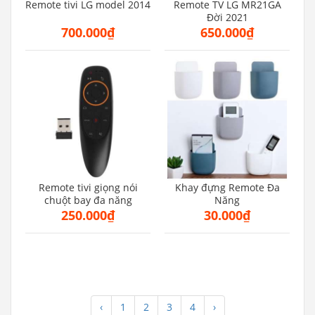
Remote tivi LG model 2014
Remote TV LG MR21GA
Đời 2021
700.000₫
650.000₫
Remote tivi giọng nói
Khay đựng Remote Đa
chuột bay đa năng
Năng
250.000₫
30.000₫
‹
1
2
3
4
›