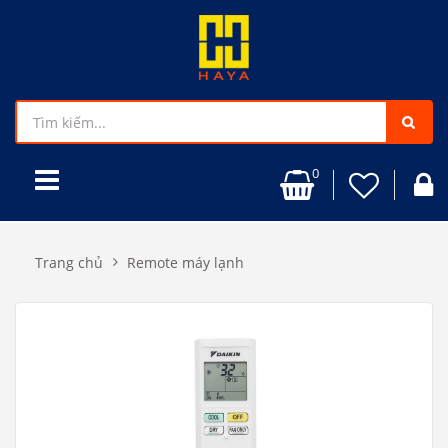
0
Trang chủ
Remote máy lạnh