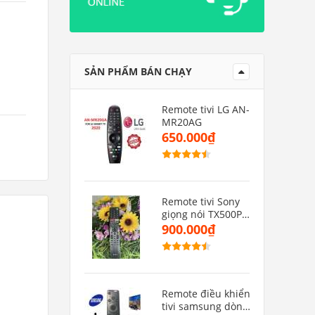
SẢN PHẨM BÁN CHẠY
Remote tivi LG AN-
MR20AG
650.000₫
Remote tivi Sony
giọng nói TX500P(
hàng zin)
900.000₫
Remote điều khiển
tivi samsung dòng