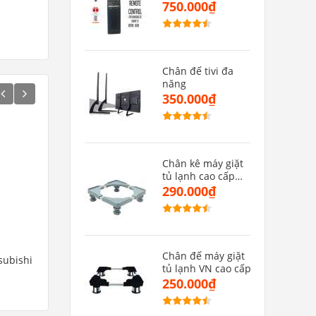
MU(hàng zin)
750.000₫
Chân đế tivi đa
năng
350.000₫
Chân kê máy giặt
tủ lạnh cao cấp
CMGMB
290.000₫
Chân đế máy giặt
subishi
Remote máy lạnh samsung
Remote máy lạnh Ree
tủ lạnh VN cao cấp
01
Mẫu 02
250.000₫
120.000₫
250.000₫