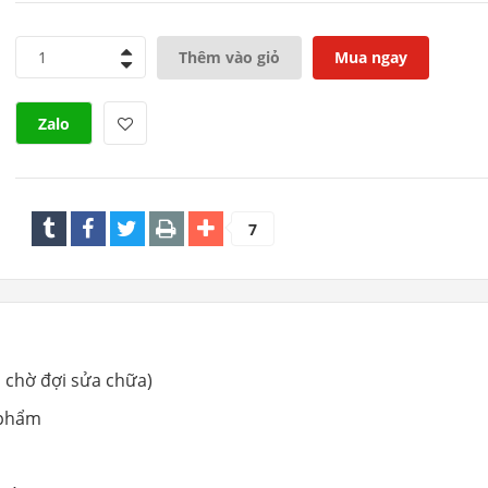
1
Thêm vào giỏ
Mua ngay
Zalo
7
i chờ đợi sửa chữa)
 phẩm