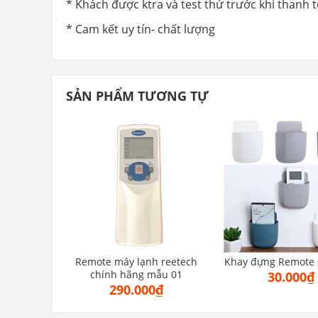
* Khách được ktra và test thử trước khi thanh 
* Cam kết uy tín- chất lượng
SẢN PHẨM TƯƠNG TỰ
Remote máy lạnh reetech
Khay đựng Remote
chính hãng mẫu 01
30.000₫
290.000₫