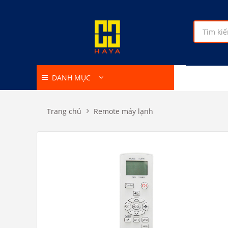
DANH MỤC
Trang chủ
Remote máy lạnh