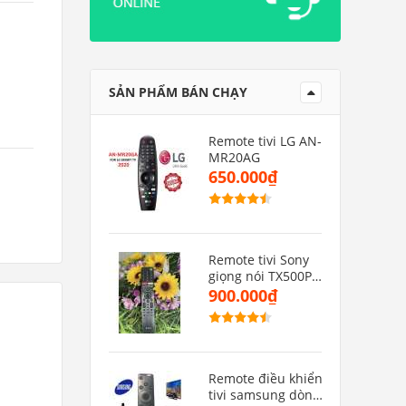
SẢN PHẨM BÁN CHẠY
Remote tivi LG AN-
MR20AG
650.000₫
Remote tivi Sony
giọng nói TX500P(
hàng zin)
900.000₫
Remote điều khiển
tivi samsung dòng