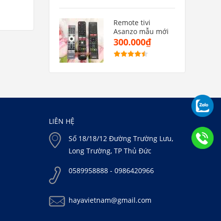
01
Mẫu 02
120.000₫
250.000₫
Remote tivi
Asanzo mẫu mới
300.000₫
LIÊN HỆ
Số 18/18/12 Đường Trường Lưu,
Long Trường, TP Thủ Đức
0589958888 - 0986420966
hayavietnam@gmail.com