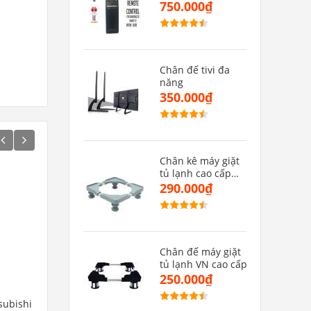
MU(hàng zin)
750.000₫
Chân đế tivi đa
năng
350.000₫
Chân kê máy giặt
tủ lạnh cao cấp
CMGMB
290.000₫
Chân đế máy giặt
tủ lạnh VN cao cấp
250.000₫
subishi
Remote máy lạnh samsung
Remote máy lạnh Ree