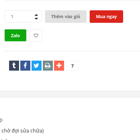
1
Thêm vào giỏ
Mua ngay
Zalo
7
rp
i chờ đợi sửa chữa)