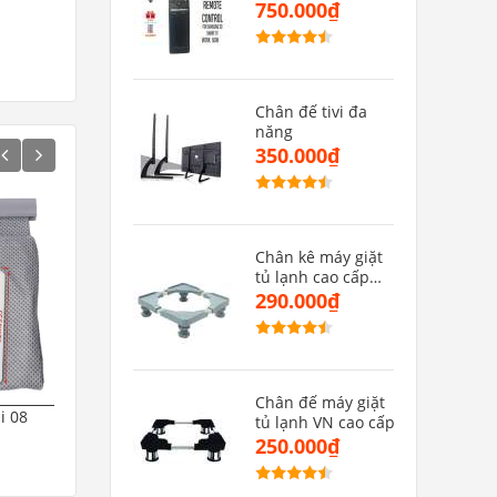
MU(hàng zin)
750.000₫
Chân đế tivi đa
năng
350.000₫
Chân kê máy giặt
tủ lạnh cao cấp
CMGMB
290.000₫
Chân đế máy giặt
i 08
Đèn Bắt Muỗi Và Diệt Côn
Đèn bắt muỗi thông m
tủ lạnh VN cao cấp
Trùng Thông Minh
Máy bắt muỗi diệt côn 
250.000₫
mini
250.000₫
200.000₫