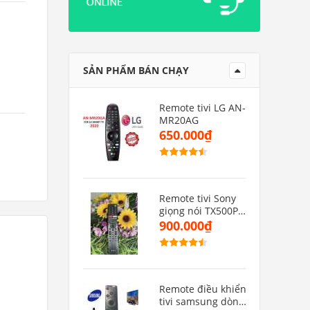
SẢN PHẨM BÁN CHẠY
Remote tivi LG AN-
MR20AG
650.000₫
Remote tivi Sony
giọng nói TX500P(
hàng zin)
900.000₫
Remote điều khiển
tivi samsung dòng