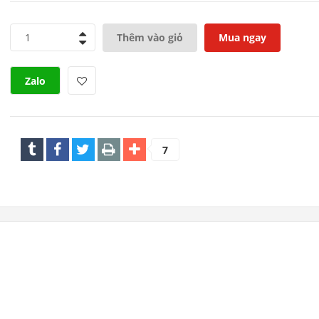
1
Thêm vào giỏ
Mua ngay
Zalo
7