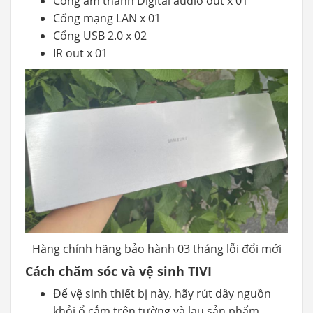
Cổng âm thanh Digital audio out x 01
Cổng mạng LAN x 01
Cổng USB 2.0 x 02
IR out x 01
Hàng chính hãng bảo hành 03 tháng lỗi đổi mới
Cách chăm sóc và vệ sinh TIVI
Để vệ sinh thiết bị này, hãy rút dây nguồn
khỏi ổ cắm trên tường và lau sản phẩm